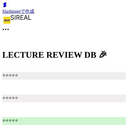
Slashpageで作成
LECTURE REVIEW DB 🎉
⭐⭐⭐⭐⭐
⭐⭐⭐⭐⭐
⭐⭐⭐⭐⭐