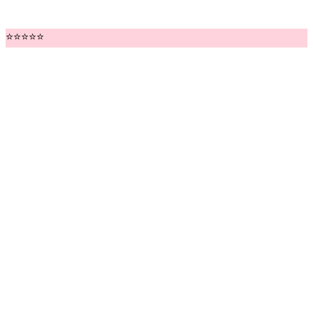
⭐⭐⭐⭐⭐