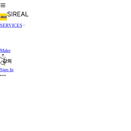
SERVICES
Make
강의
Sign In